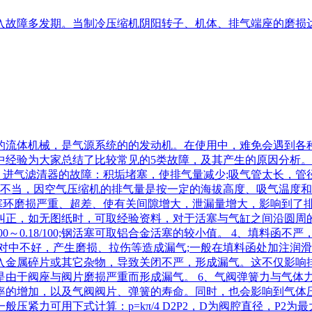
故障多发期。当制冷压缩机阴阳转子、机体、排气端座的磨损达到
的流体机械，是气源系统的的发动机。在使用中，难免会遇到各
验为大家总结了比较常见的5类故障，及其产生的原因分析。 lin
、进气滤清器的故障：积垢堵塞，使排气量减少;吸气管太长，
用不当，因空气压缩机的排气量是按一定的海拔高度、吸气温度
活塞环磨损严重、超差、使有关间隙增大，泄漏量增大，影响到了
正，如无图纸时，可取经验资料，对于活塞与气缸之间沿圆周的间隙
12/100～0.18/100;钢活塞可取铝合金活塞的较小值。 4、
对中不好，产生磨损、拉伤等造成漏气;一般在填料函处加注润滑
入金属碎片或其它杂物，导致关闭不严，形成漏气。这不仅影响排
是由于阀座与阀片磨损严重而形成漏气。 6、气阀弹簧力与气体
率的增加，以及气阀阀片、弹簧的寿命。同时，也会影响到气体压
力可用下式计算：p=kπ/4 D2P2，D为阀腔直径，P2为最大气