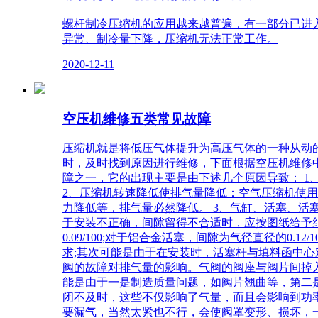
螺杆制冷压缩机的应用越来越普遍，有一部分已进入
异常、制冷量下降，压缩机无法正常工作。
2020-12-11
空压机维修五类常见故障
压缩机就是将低压气体提升为高压气体的一种从动
时，及时找到原因进行维修，下面根据空压机维修中经
障之一，它的出现主要是由下述几个原因导致： 1
2、压缩机转速降低使排气量降低：空气压缩机使
力降低等，排气量必然降低。 3、气缸、活塞、
于安装不正确，间隙留得不合适时，应按图纸给予纠
0.09/100;对于铝合金活塞，间隙为气径直径的0.
求;其次可能是由于在安装时，活塞杆与填料函中心
阀的故障对排气量的影响。气阀的阀座与阀片间掉
能是由于一是制造质量问题，如阀片翘曲等，第二
闭不及时，这些不仅影响了气量，而且会影响到功
要漏气，当然太紧也不行，会使阀罩变形、损坏，一般压紧