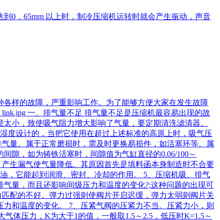
0．65rnm 以上时，制冷压缩机运转时就会产生振动，声音
种各样的故障，严重影响工作。为了能够方便大家在发生故障
k.jpg 一、排气量不足 排气量不足是压缩机最容易出现的故
管径太小，致使吸气阻力增大影响了气量，要定期清洗滤清器。
和湿度设计的，当把它使用在超过上述标准的高原上时，吸气压
排气量。属于正常磨损时，需及时更换易损件，如活塞环等。属
，如为铸铁活塞时，间隙值为气缸直径的0.06/100～
填料函不严，产生漏气使气量降低。其原因首先是填料函本身制造时不合要
油，它能起到润滑、密封、冷却的作用。 5、压缩机吸、排气
气量，而且还影响间级压力和温度的变化?;这种问题的出现可
力匹配的不好。弹力过强则使阀片开启迟缓，弹力太弱则阀片关
力和温度的变化。 7、压紧气阀的压紧力不当。压紧力小，则
体压力，K为大于1的值，一般取1.5～2.5，低压时K=1.5～