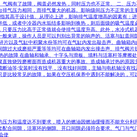
证明是好的。气阀有了故障，阀盖必然发热，同时压力也不正常。 二
台排气压力相同，而排气量大的机器。影响级间压力不正常的主
指其高于设计值。从理论上进，影响排气温度增高的因素有：进气
率低，或者中冷器内水垢结多影响到换热，则后面级的吸气温度
，只要压力比高于正常值就会使排气温度升高。此外，水冷式机器
一般来讲，操作人员是可以判别出异常的响声的。活塞与缸盖间隙
属碎片以及气缸中积聚水份等均可在气缸内发出敲击声。曲轴箱
间隙过大或磨损严重等等均可在曲轴箱内发出撞击声。排气阀片
过热的故障 在曲轴和轴承、十字头与滑板、填料与活塞杆等摩擦
聚直致烧毁磨擦面而造成机器重大的事故。造成轴承过热的原因
成断油等;安装时没有找平，没有找好间隙，主轴与电机轴没有找
只是比较常见的故障，如果在空压机保养中遇到不能解决的，可
气的压力和温度达不到要求，喷入的燃油因燃油缓慢而不能充分
套配合间隙，活塞环的侧隙、开口间隙必须符合要求。气门与气
会使