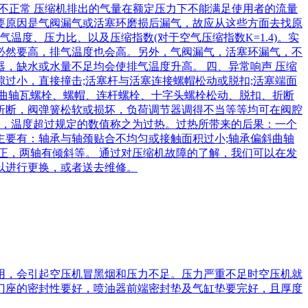
、压力不正常 压缩机排出的气量在额定压力下不能满足使用者的流量
要原因是气阀漏气或活塞环磨损后漏气，故应从这些方面去找原
温度、压力比、以及压缩指数(对于空气压缩指数K=1.4)。实
必然要高，排气温度也会高。另外，气阀漏气，活塞环漏气，不
，缺水或水量不足均会使排气温度升高。 四、异常响声 压缩
过小，直接撞击;活塞杆与活塞连接螺帽松动或脱扣;活塞端面
内曲轴瓦螺栓、螺帽、连杆螺栓、十字头螺栓松动、脱扣、折断
折断，阀弹簧松软或损坏，负荷调节器调得不当等等均可在阀腔
处，温度超过规定的数值称之为过热。过热所带来的后果：一个
主要有：轴承与轴颈贴合不均匀或接触面积过小;轴承偏斜曲轴
正，两轴有倾斜等。 通过对压缩机故障的了解，我们可以在发
以进行更换，或者送去维修。
利用，会引起空压机冒黑烟和压力不足。压力严重不足时空压机就
门座的密封性要好，喷油器前端密封垫及气缸垫要完好，且厚度