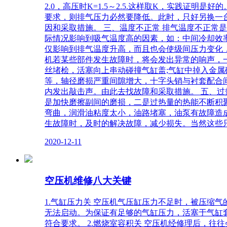
2.0，高压时K=1.5～2.5.这样取K，实践
要求，则排气压力必然要降低。此时，只好另换一
因和采取措施。 三、温度不正常 排气温度不正常是
际情况影响到吸气温度高的因素，如：中间冷却效
仅影响到排气温度升高，而且也会使级间压力变化
机若某些部件发生故障时，将会发出异常的响声，
丝堵桧，活塞向上串动碰撞气缸盖;气缸中掉入金
等，轴径磨损严重间隙增大，十字头销与衬套配合
内发出敲击声。由此去找故障和采取措施。 五、
是加快磨擦副间的磨损，二是过热量的热能不断积
弯曲，润滑油粘度太小，油路堵塞，油泵有故障造
生故障时，及时的解决故障，减少损失。当然这些
2020-12-11
空压机维修八大关键
1.气缸压力关 空压机气压缸压力不足时，被压缩
无法启动。为保证有足够的气缸压力，活塞于气缸
符合要求。 2.燃烧室容积关 空压机经修理后，往往