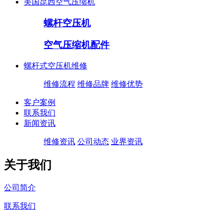
美国昆西空气压缩机
螺杆空压机
空气压缩机配件
螺杆式空压机维修
维修流程
维修品牌
维修优势
客户案例
联系我们
新闻资讯
维修资讯
公司动态
业界资讯
关于我们
公司简介
联系我们