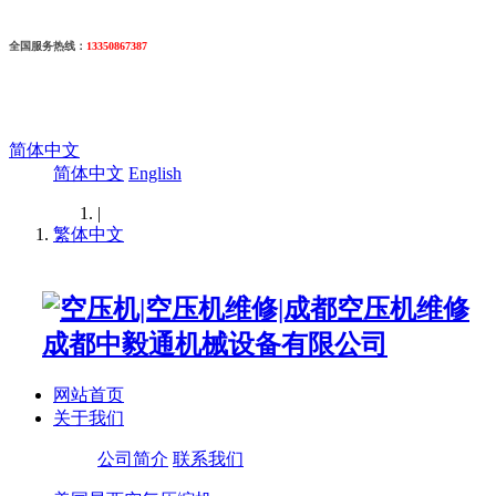
全国服务热线
：
13350867387
简体中文
简体中文
English
|
繁体中文
网站首页
关于我们
公司简介
联系我们